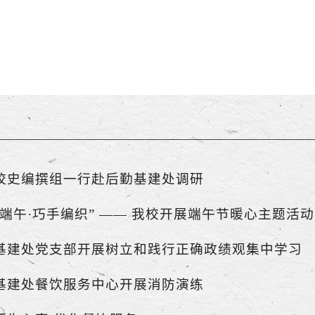
校史编撰组一行赴后勤基建处调研
情端午·巧手编织” —— 我校开展端午节暖心主题活动
基建处党支部开展树立和践行正确政绩观集中学习
基建处餐饮服务中心开展消防演练