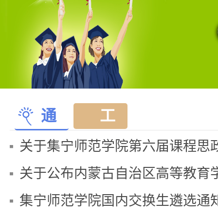
通
工
知
作
关于集宁师范学院第六届课程思政教
公
动
关于公布内蒙古自治区高等教育学会
告
态
集宁师范学院国内交换生遴选通