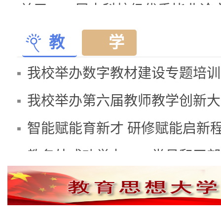
关于2026届本科校级优秀毕业论文
关于2026届实习工作先进集体、优
教
学
关于2026年下半年全国计算机等级
学
术
我校举办数字教材建设专题培训
快
讲
我校举办第六届教师教学创新大
查看更多>>
讯
座