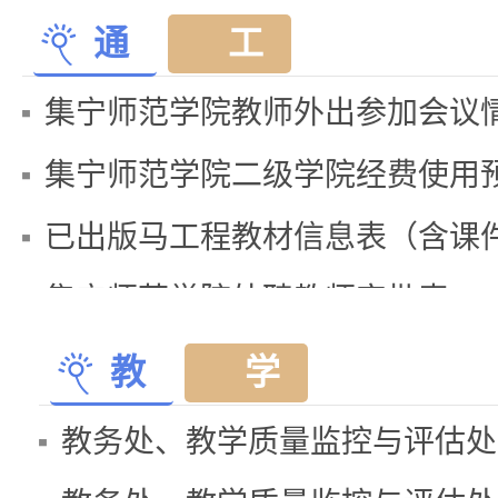
通
工
查看更多>>
知
作
集宁师范学院教师外出参加会议
公
动
集宁师范学院二级学院经费使用
告
态
已出版马工程教材信息表（含课件下
集宁师范学院外聘教师审批表
课程免修(免考)申请表
教
学
集宁师范学院校企合作教师考核
学
术
快
讲