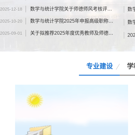
部、学生党支部前往集宁战役红色纪念园开展“迎
七一·忆峥嵘 踏征程”主题党日活动。 集宁战役红
数学与统计学院关于师德师风考核评价结的公示
2025-12-18
色纪念园是北疆重要爱国主义教育阵地，留存着
数学与统计学院2025年申报高级职称拟推荐人员名单公示
2025-10-20
集宁三次战役浴血奋战的珍贵红色记忆。全体师
生党员面向鲜红党旗庄严宣誓，...
关于拟推荐2025年度优秀教师及师德标兵的公示
2025-09-01
专业建设
学