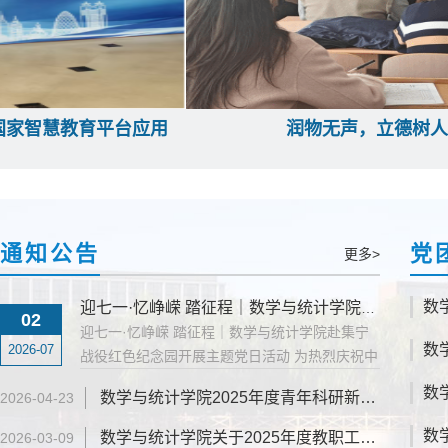
润物无声，立德树人—— 课程思政示范课
通知
公告
党
更多>
数
迎七一·忆峥嵘 踏征程｜数学与统计学院赴集宁战役红色纪念园开展主题党日活动
02
迎七一·忆峥嵘 踏征程｜数学与统计学院赴集宁
2026-07
战役红色纪念园开展主题党日活动 为热烈庆祝中
国共产党成立105周年，深入推进党史学习教育
数学与统计学院2025年度青年科研新秀拟推荐人员名单的公示
2026-04-23
常态化长效化，赓续北疆红色血脉，锤炼党员实
干担当精神，7月1日，数学与统计学院教师党支
数学与统计学院关于2025年度教职工考核的公示
2026-03-09