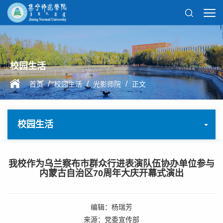
校园生活
/
/
/
首页
校园生活
光影师院
正文
校园生活
我校作为乌兰察布市群众行进表演队伍协办单位参与
内蒙古自治区70周年大庆开幕式演出
编辑：杨瑞芳
来源：党委宣传部