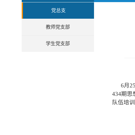
党总支
教师党支部
学生党支部
6
月
2
434
期思
队伍培训