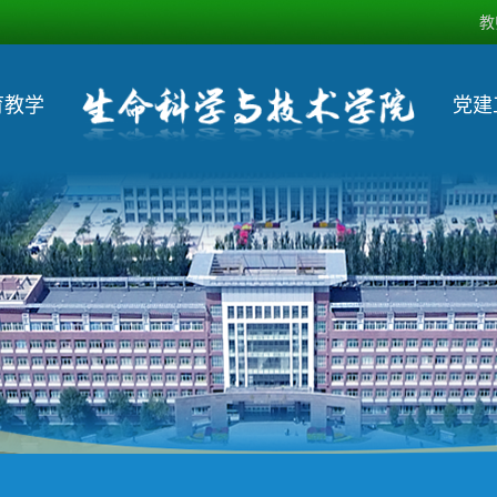
教
育教学
党建