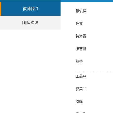
教师简介
穆俊祥
团队建设
任琴
韩海霞
张志鹏
贺番
王燕琴
郭美兰
周峰