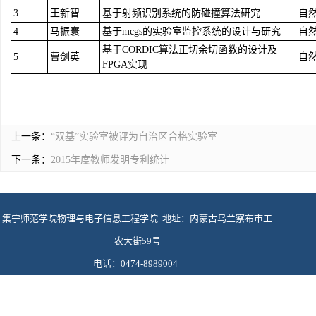
3
王新智
基于射频识别系统的防碰撞算法研究
自
4
马振寰
基于mcgs的实验室监控系统的设计与研究
自
基于CORDIC算法正切余切函数的设计及
5
曹剑英
自
FPGA实现
上一条：
“双基”实验室被评为自治区合格实验室
下一条：
2015年度教师发明专利统计
集宁师范学院物理与电子信息工程学院 地址：内蒙古乌兰察布市工
农大街59号
电话：0474-8989004