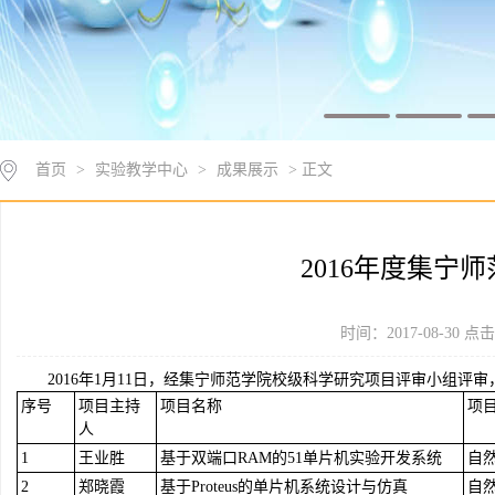
首页
>
实验教学中心
>
成果展示
> 正文
2016年度集宁
时间：2017-08-30 
2016年1月11日，经集宁师范学院校级科学研究项目评审小组评
序号
项目主持
项目名称
项
人
1
王业胜
基于双端口RAM的51单片机实验开发系统
自
2
郑晓霞
基于Proteus的单片机系统设计与仿真
自