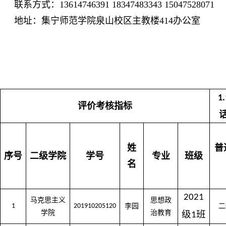
联系方式：13614746391 18347483343 15047528071
地址：集宁师范学院泉山校区主教楼414办公室
1.
评价考核指标
姓
普
序号
二级学院
学号
专业
班级
名
2021
马克思主义
思想政
1
201910205120
李园
二
学院
治教育
级
班
1