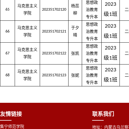
思想政
2023
马克思主义
杨蕊
65
202351702120
治教育
二
学院
柳
级
班
1
专升本
思想政
2023
马克思主义
于夕
66
202351702121
治教育
二
学院
晴
级
班
1
专升本
思想政
2023
马克思主义
67
202351702122
张凯
治教育
二
学院
级
班
1
专升本
思想政
2023
马克思主义
68
202351702123
张妮
治教育
二
学院
级
班
1
专升本
友情链接
联系我们
集宁师范学院
地址：内蒙古乌兰察