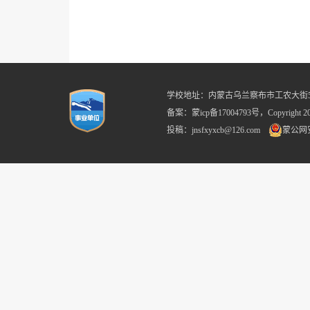
学校地址：内蒙古乌兰察布市工农大街59号 
备案：蒙icp备17004793号，Copyright
投稿：jnsfxyxcb@126.com
蒙公网安备