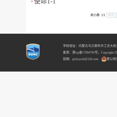
使命1-1
共15条 1/1
首页
学校地址：内蒙古乌兰察布市工农大街59号 
备案：蒙icp备17004793号，Copyright
投稿：jnsfxyxcb@126.com
蒙公网安备