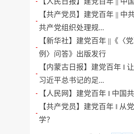
【人民日报】建党百年 || 
【共产党员】建党百年 || 
共产党组织处理规...
【新华社】建党百年 ||《〈
例〉问答》出版发行
【内蒙古日报】建党百年 ‖
习近平总书记的足...
【人民网】建党百年 ‖ 中国
【共产党员】建党百年 ‖ 
学？