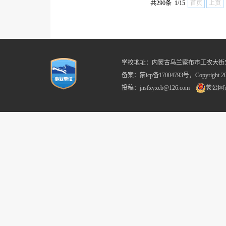
共290条 1/15
首页
上页
学校地址：内蒙古乌兰察布市工农大街59号 
备案：蒙icp备17004793号，Copyright
投稿：jnsfxyxcb@126.com
蒙公网安备