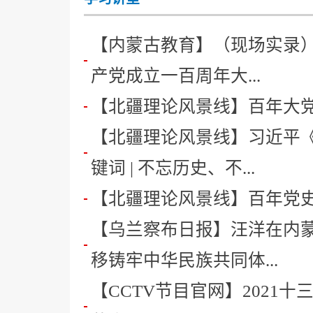
【内蒙古教育】（现场实录
产党成立一百周年大...
【北疆理论风景线】百年大党的
【北疆理论风景线】习近平
键词 | 不忘历史、不...
【北疆理论风景线】百年党史关
【乌兰察布日报】汪洋在内蒙
移铸牢中华民族共同体...
【CCTV节目官网】2021