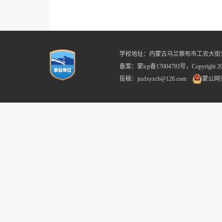
学校地址：内蒙古乌兰察布市工农大街59号 
备案：蒙icp备17004793号，Copyright
投稿：jnsfxyxcb@126.com
蒙公网安备