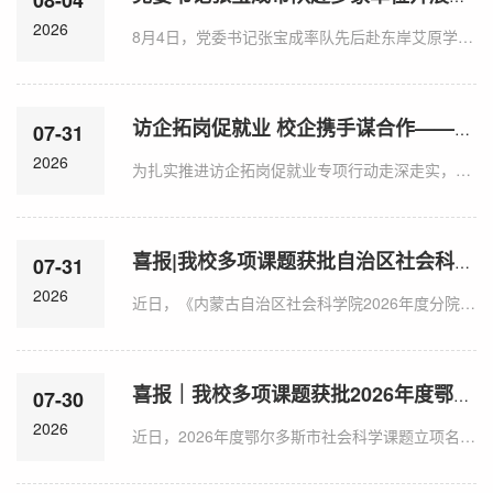
2026
8月4日，党委书记张宝成率队先后赴东岸艾原学校、北京粉笔天下教育科技有限公司呼和浩特分公司、内蒙古教途职教三家单位实地走访，围绕人才培养、实习实训、就业服务开展座谈交流。上午，调研组在东岸艾原学校实地参观了多功能教室、心理情绪教室、专业实验室、游泳馆等特色育人场地。东岸艾原学校校长周建岗介绍了学校发展历程与核心办学定位，并结合国际化民办学校实践，重点阐述了IB双轨课程体系运行模式。双方就新时代基础教育对师范生综合素养、...
访企拓岗促就业 校企携手谋合作——校领导带队赴呼和浩特走访科技企业
07-31
2026
为扎实推进访企拓岗促就业专项行动走深走实，进一步深化产教融合、校企协同，精准挖掘优质就业资源，全方位拓宽计算机专业毕业生高质量就业渠道，7月30日，党委委员、副校长拓俊杰带队，计算机与大数据学院党总支书记闫闳、院长邢德胜、党总支副书记张培方、学团办主任冯荣一行，赴呼和浩特市多家重点科技企业开展实地走访调研。调研组先后深入新道科技股份有限公司、内蒙古数字化学会、内蒙古纳顺装备有限公司、内蒙古欣荣惠信息技术有限公司、...
喜报|我校多项课题获批自治区社会科学院分院课题立项
07-31
2026
近日，《内蒙古自治区社会科学院2026年度分院课题立项通知》正式印发，我校共有8项课题获批立项，涉及铸牢中华民族共同体意识、法治化营商环境、绿电制氢、民族文化交融、生态环保、科研成果转化等多个研究领域。此次立项是我校积极服务地方经济社会发展、深度融入自治区“两个基地”建设的重要体现，充分彰显了我校在哲学社会科学领域的研究基础与服务能力，对推动校地协同创新、促进学科内涵建设具有积极作用。本次立项课题紧密围绕自治区和乌兰察布市发展重大战略需求，...
喜报｜我校多项课题获批2026年度鄂尔多斯市社会科学课题立项
07-30
2026
近日，2026年度鄂尔多斯市社会科学课题立项名单正式公布，我校共有9项课题成功获批立项，涵盖铸牢中华民族共同体意识、新质生产力、生态治理、文化遗产保护、文旅融合等多个研究领域。本次立项课题紧密围绕鄂尔多斯市“六个暖城”建设目标与自治区“1571”工作部署的现实需求，既聚焦铸牢中华民族共同体意识主线，又关注新质生产力培育、能源基地建设、生态安全屏障构筑等重大实践命题，同时在非遗保护、文旅融合、廉洁文化、协同育人等方向形成了系列研究积累，...