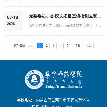
党委委员、副校长拓俊杰讲授树立和践行正确政绩观学习教育专题党课
07-18
2026
为扎实推进树立和践行正确政绩观学习教育，7月18日，党委委员、副校长拓俊杰以《从百年党史汲取实干力量 把正确政绩观贯穿办学治校全过程各方面》为题，结合党史脉络、高校办学实际与分管工作，为分管部门、联系学院全体教工党员讲授专题党课。党课系统梳理百年党史中正确政绩观的演进脉络。从新民主主义革命时期救国救民的初心坚守直至中国特色社会主义新时代“为民造福是最大政绩”的根本遵循，全面阐释正确政绩观一脉相承、与时俱进的丰富内涵，...
...
共7402条
上页
1
2
3
4
5
741
下页
学校地址：内蒙古乌兰察布市工农大街59号
联系电话：0474-8989129