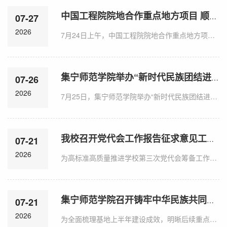
中国工程院院地合作重点地方项目 顺利通过结题评审
07-27
2026
7月24日上午，中国工程院院地合作重点地方项目《内蒙古全国一体化算力网络国家枢纽节点建设与智算多场景发展战略研究》结题评审会在乌兰察布市召开。自治区科技厅规划处处长、中国工程科技发展战略内蒙古研究院主任姜宝林，内蒙古自治区科学技术战略研究中心副主任邱枫，内蒙古自治区科学技术战略研究中心、中国工程科技发展战略内蒙古研究院项目专员苏琴、杨璐，乌兰察布市科技局副局长李晓龙，乌兰察布市大数据管理局科长冯渊浩出席会议。...
集宁师范学院举办“新时代民族团结进步的法治保障体系构建”专题讲座暨座谈会
07-26
2026
7月25日，集宁师范学院举办“新时代民族团结进步的法治保障体系构建”专题讲座暨座谈会。中央民族大学法学院陆平辉教授应邀作题为“铸牢中华民族共同体意识的法治建构——兼论《中华人民共和国民族团结进步促进法》的立法背景、战略价值与制度体系”的专题讲座。校党委书记张宝成出席并讲话。党委委员、副校长拓俊杰主持座谈会。中央民族大学研究团队陆平辉教授、郝子涵博士、赵莹莹博士、程熙博士，集宁师范学院党委统战部、团委、...
我校召开党代会工作报告征求意见工作会议
07-21
2026
为高标准高质量推进学校第三次党代会筹备工作，精研细磨党代会工作报告，凝聚全校发展共识，7月20日，我校召开党代会工作报告征求意见工作会议。会议由党委书记张宝成主持，各职能部门负责人及有关同志参加会议。张宝成在讲话中指出，党代会工作报告是引领学校今后一段时期高质量发展的方向性、纲领性文件。写作专班要认真梳理汇总本次会议意见建议，择优吸纳、精细打磨，持续提升报告的政治性、严谨性和指导性，使报告内容更加贴合校情、...
集宁师范学院召开铸牢中华民族共同体意识研究基地2026年度上半年工作总结会
07-21
2026
为全面梳理基地上半年建设成效，明晰后续重点工作方向，7月21日，我校召开铸牢中华民族共同体意识研究基地2026年度上半年工作总结会议。党委书记、基地负责人张宝成出席会议并讲话。党委委员、副校长、基地首席专家拓俊杰，统战部、科技处、团委、历史文化学院、蒙古学学院、马克思主义学院、国家通用语言文字基地相关负责同志及研究人员参会。会上，全体与会人员集体学习了《中华人民共和国民族团结进步促进法》，进一步深化对民族团结进步工作的法治认识，...