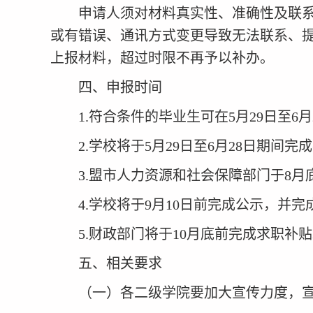
申请人须对材料真实性、准确性及联
或有错误、通讯方式变更导致无法联系、
上报材料，超过时限不再予以补办。
四
、
申报时间
1.
符合条件的毕业生
可
在
5
月
29
日至
6
月
2.
学校将于
5
月
29
日至
6
月
28
日期间完成
3.
盟市人力资源和社会保障部门于
8
月
4.
学校将于
9
月
10
日前完成公示，并完
5.
财政部门将于
10
月底前完成求职补贴
五、相关要求
（一）各
二级
学院要加大宣传力度，