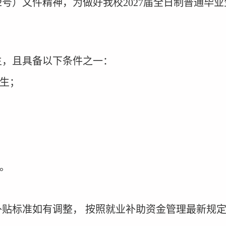
2
号）文件精神，
为做好我校
2027
届
全日制普通
毕业
生，且具备以下条件之一：
生；
。
补贴标准如有调整， 按照就业补助资金管理最新规