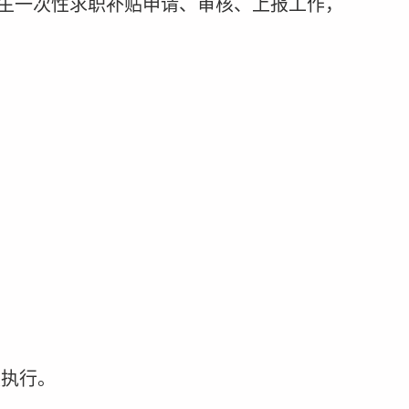
生
一次性
求职补贴申请、审核、上报工作，
定执行。