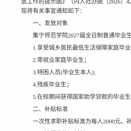
放工作的提示函》（内人社办函〔
20
26
〕
4
现将有关事宜通知如下：
一
、
发放对象
集宁师范学院
2027
届
全日制普通
毕业
1
.
享受城乡居民最低生活保障家庭毕业
2
.
零就业家庭毕业生；
3
.
特困人员
(
毕业生本人
);
4
.
残疾毕业生；
5
.
在校期间获得国家助学贷款的毕业生
二
、
补贴标准
一次性求职补贴标准为每人
2000
元。