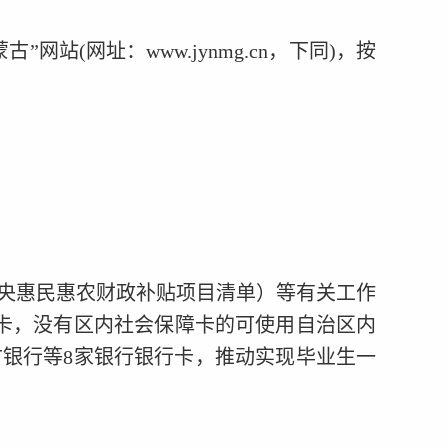
蒙古”网站
(
网址：
www.jynmg.cn
，下同
)
，
按
央惠民惠农财政补贴项目清单）等有关工作
卡，没有区内社会保障卡的可使用自治区内
古银行等
8
家银行银行卡，推动实现毕业生一