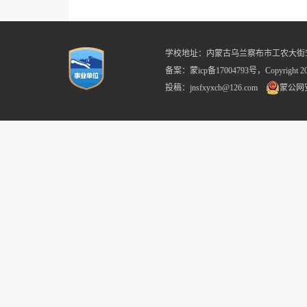
学校地址：内蒙古乌兰察布市工农大街59号 
备案：蒙icp备17004793号，Copyright
投稿：jnsfxyxcb@126.com
蒙公网安备