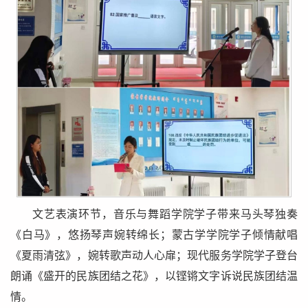
文艺表演环节，音乐与舞蹈学院学子带来马头琴独奏
《白马》，悠扬琴声婉转绵长；蒙古学学院学子倾情献唱
《夏雨清弦》，婉转歌声动人心扉；现代服务学院学子登台
朗诵《盛开的民族团结之花》，以铿锵文字诉说民族团结温
情。