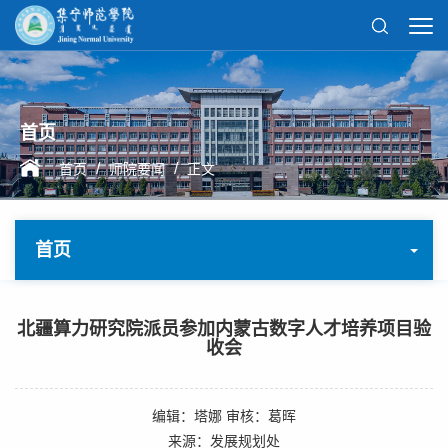
首页
/
/
首页
师院要闻
正文
首页
北疆算力研究院派员参加内蒙古数字人才培养项目验
收会
编辑：塔娜 审核：葛晖
来源：发展规划处